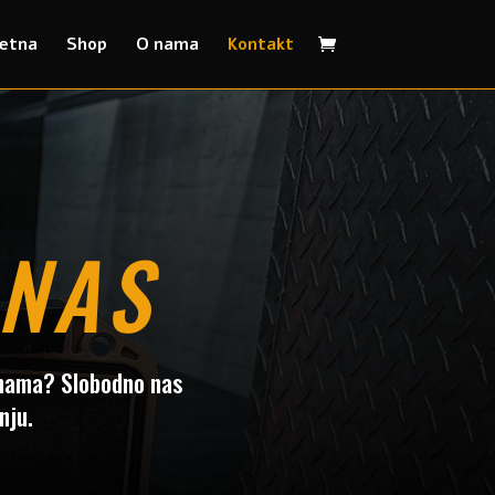
etna
Shop
O nama
Kontakt
 NAS
 s nama? Slobodno nas
nju.