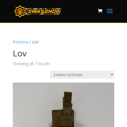
Početna
/ Lov
Lov
Showing all 7 results