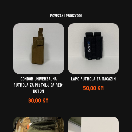
Povezani proizvodi
Condor univerzalna
LAPG futrola za magazin
futrola za pištolj sa red-
50,00
KM
dotom
80,00
KM